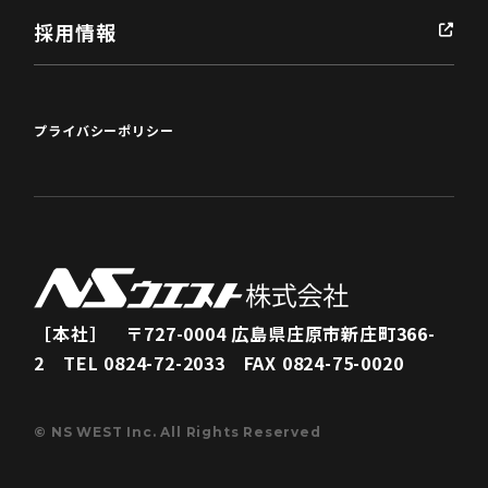
お客様が個人情報を当社にご提供される場合は、
採用情報
保護者の方の同意のもとにご提供くださいますよ
うお願いいたします。
※2. クッキーについて当社Webサイトでは、お客
プライバシーポリシー
様のご利用状況を把握するために一部クッキーを
使用しています。クッキーにはお客様のお名前、
ご住所等、個人を特定可能な情報は含まれており
ません。なお、インターネット閲覧ソフト（プラ
ウザ）の設定により、クッキーの受け取りを拒否
［本社］ 〒727-0004 広島県庄原市新庄町366-
することも可能です。（クッキーとは、Webサイ
2 TEL 0824-72-2033 FAX 0824-75-0020
トを利用する際に、お客様のパソコン等に一時的
に保存される小さなデータのことです。）
© NS WEST Inc. All Rights Reserved
※3. 当社の個人情報の利用目的については【Ⅰ、