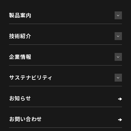
2. 当社は、個人情報への不正アクセス、紛失、破
壊、改ざん及び漏洩などを防止するため、お客様
製品案内
からご提供いただきました個人情報については、
適切な対策を講じ、その保護に努めます。
技術紹介
3. 当社は、個人情報に関する法令及びその他規範
を遵守いたします。
企業情報
4. 当社は、個人情報保護に関する規程類を整備
し、継続した改善を行っていきます。本プライバ
サステナビリティ
シーポリシーを改訂した場合は、このページに掲
示いたします。
お知らせ
NSウエスト株式会社（個人情報取扱事業者）
お問い合わせ
※1. 16歳未満のお客様へのお願い 16歳未満の