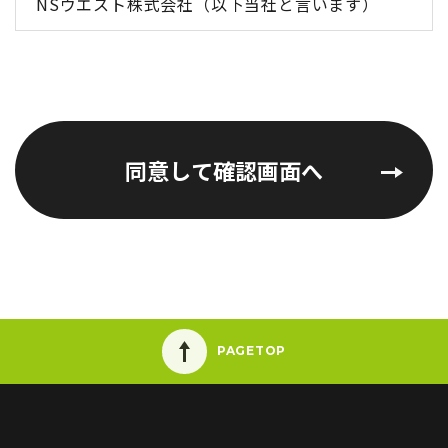
NSウエスト株式会社（以下当社と言います）
は、お客様からご提供いただきました個人情報に
ついては下記のとおり、適切な保護に努めます。
個人情報の管理
同意して確認画面へ
1. 当社は、個人情報を、適切に取得いたします
（※1、※2）。そして、当社は、お客様からご提
供いただきました個人情報については、お伝えし
た目的にのみ利用いたします（※3）。また、当
社は、お客様にご提供 いただいた個人情報を、お
客様ご本人の同意がある場合、法令等に定めのあ
PAGETOP
る場合以外に、第三者に対して開示することはい
たしません。